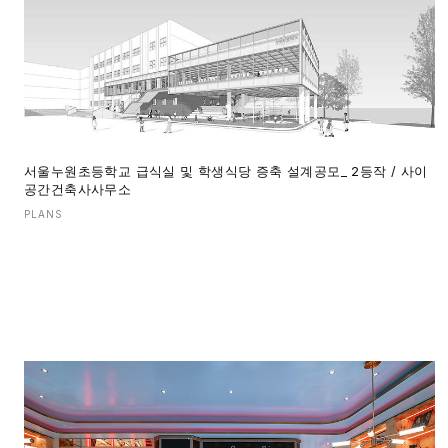
서울누원초등학교 급식실 및 학생식당 증축 설계공모_ 2등작 / 사이
공간건축사사무소
PLANS