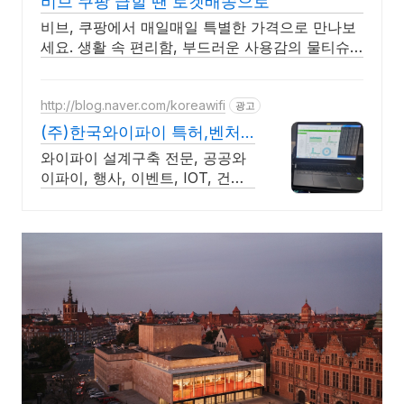
비브 쿠팡 급할 땐 로켓배송으로
비브, 쿠팡에서 매일매일 특별한 가격으로 만나보
세요. 생활 속 편리함, 부드러운 사용감의 물티슈
를 와우회원 무료배송으로.
http://blog.naver.com/koreawifi
광고
(주)한국와이파이 특허,벤처
1:1 맞춤 상담 및 견적
와이파이 설계구축 전문, 공공와
이파이, 행사, 이벤트, IOT, 건축
시설 와이파이 설계 구축 프로모
션 전문회사, 팝업스토어 등 다수
레퍼런스 보유