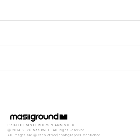
PROJECTS
INTERIORS
PLANS
INDEX
ⓒ 2014-2026
MasilWIDE
All Right Reserved.
All images are ⓒ each office/photographer mentioned.