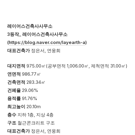
레이어스건축사사무소
3등작_
레이어스건축사사무소
(
https://blog.naver.com/layearth-a
)
대표건축가
정은서, 연웅희
대지면적
975.00㎡(공부면적 1,006.00㎡, 제척면적 31.00㎡)
연면적
986.77㎡
건축면적
283.34㎡
건폐율
29.06%
용적률
91.76%
최고높이
20.10m
층수
지하 1층, 지상 4층
구조
철근콘크리트 구조
대표건축가
정은서, 연웅희