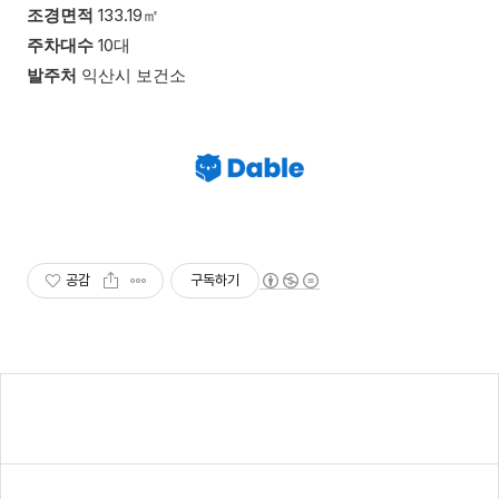
조경면적
133.19㎡
주차대수
10대
발주처
익산시 보건소
공감
구독하기