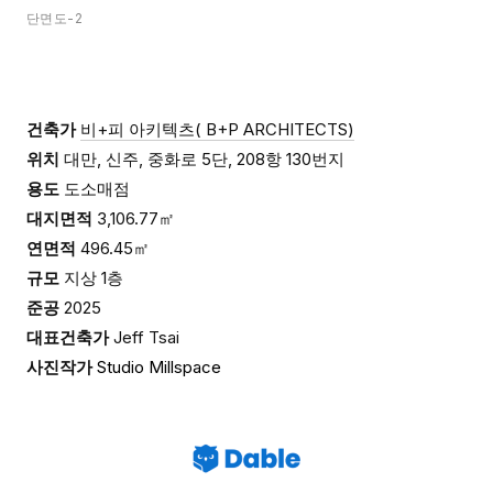
단면도-2
건축가
비+피 아키텍츠(
B+P ARCHITECTS)
위치
대만, 신주, 중화로 5단, 208항 130번지
용도
도소매점
대지면적
3,106.77㎡
연면적
496.45
㎡
규모
지상 1층
준공
2025
대표건축가
Jeff Tsai
사진작가
Studio Millspace