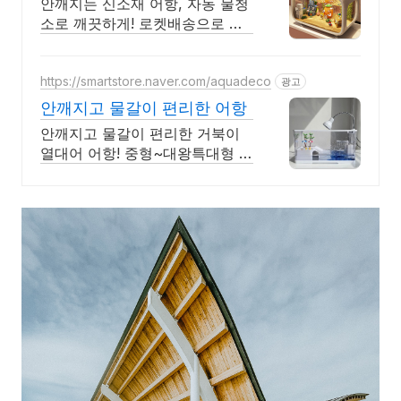
안깨지는 신소재 어항, 자동 물청
소로 깨끗하게! 로켓배송으로 바
로 만나요. 와우회원 무료배송,
30일 반품으로 부담 없이! 최대
5% 캐시적립 혜택까지.
https://smartstore.naver.com/aquadeco
광고
안깨지고 물갈이 편리한 어항
안깨지고 물갈이 편리한 거북이
열대어 어항! 중형~대왕특대형 까
지 다양한 사이즈