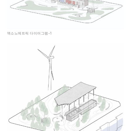
액소노메트릭 다이어그램-1