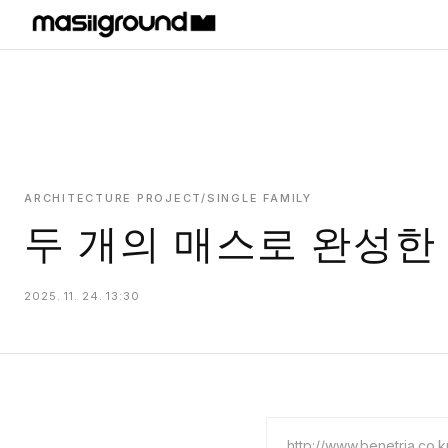
HOME
PROJECTS
INTERIORS
PLANS
ARCHITECTURE PROJECT/SINGLE FAMILY
두 개의 매스로 완성한
INDEX
2025. 11. 24. 13:30
MASILWIDE
http://www.benetria.co.k