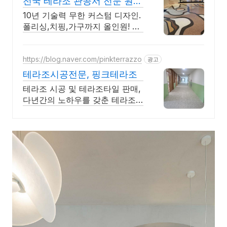
전국 테라조 관공서 전문 원하
는 디자인 그대로 구현
10년 기술력 무한 커스텀 디자인.
폴리싱,치핑,가구까지 올인원! 전
국 책임시공 바닥부터 벽, 가구까
지 한 번에 시공. 다양한 디자인 &
하자없는 고품질 전국시공
https://blog.naver.com/pinkterrazzo
광고
테라조시공전문, 핑크테라조
테라조 시공 및 테라조타일 판매,
다년간의 노하우를 갖춘 테라조
시공전문업체