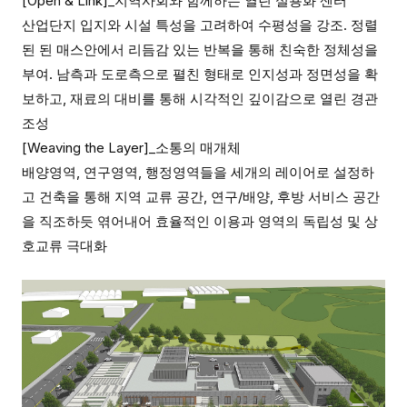
[Open & Link]
_
지역사회와 함께하는 열린 실용화 센터
산업단지 입지와 시설 특성을 고려하여 수평성을 강조
.
정렬
된 된 매스안에서 리듬감 있는 반복을 통해 친숙한 정체성을
부여
.
남측과 도로측으로 펼친 형태로 인지성과 정면성을 확
보하고
,
재료의 대비를 통해 시각적인 깊이감으로 열린 경관
조성
[Weaving the Layer]
_
소통의 매개체
배양영역
,
연구영역
,
행정영역들을 세개의 레이어로 설정하
고 건축을
통해 지역 교류 공간
,
연구
/
배양
,
후방 서비스 공간
을 직조하듯 엮어내어
효율적인 이용과 영역의 독립성 및 상
호교류 극대화