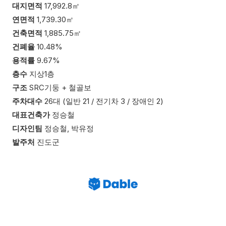
대지면적
17,992.8
㎡
연면적
1,739.30
㎡
건축면적
1,885.75
㎡
건폐율
10.48
%
용적률
9.67
%
층수
지상
1
층
구조
SRC
기둥
+
철골보
주차대수
26
대
(
일반
21 /
전기차
3 /
장애인
2)
대표건축가
정승철
디자인팀
정승철
,
박유정
발주처
진도군