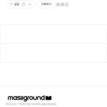
공감
구독하기
PROJECTS
INTERIORS
PLANS
INDEX