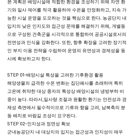
본 계획은 배양시설에 적합한 환경을 조성하기 위해 자연 환
기와 일사 제어를 적극 활용하여 수온을 안정화하고
,
지속 가
능한 시설 운영을 도모하는 것을 핵심으로 한다
.
농공단지 내
입지의 낮은 인지도와 접근성 문제를 해결하기 위해
,
개별동
으로 구성된 건축군을 시각적으로 통합하여 공공시설로서의
전면성과 인식을 강화한다
.
또한
,
향후 확장을 고려한 장기적
인 부지 이용 전략을 수립하여 운영의 유연성과 경제성을 동
시에 확보하고자 한다
.
STEP 01-
배양시설 특성을 고려한 기후환경 활용
해양생물의 급격한 수온 변화는 집단폐사를 초래하며 특히
고온에 취약한 대상 종자의 특성상 배양시설의 냉방부하 비
중이 높다
.
따라서
,
일사량 조절과 원활한 환기는 안전성과 경
제성 측면에서 필수적이므로 기류와 향을 고려
,
남북축의 분
동 배치로 바람길 조성이 요구된다.
STEP 02-
인지성과 정면성 확보
군내농공단지 내 대상지의 입지는 접근성과 인지성이 매우