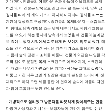
기대한다. 진밭골의 아름다운 숲과 하늘에 어울리도록 설계
하였다. 이 건물은 남북으로 길고 동서로 좁은 대지, 남측 급
경사를 따라 세 개의 매스가 하나씩 이격되며 경사를 따르는
계단식 형상으로 구성된다. 중간층의 목재라운지는 스킵플로
어 형태로 남측 레벨을 조금 낮춰 내부에서도 지형의 흐름을
느낄 수 있게 하는 동시에 남측에서 보았을 때 건물의 높이감
을 줄여 보행자 시점에서 과도하게 커 보이지 않도록 했다. 매
스들 간 이격으로 생긴 공간은 외부 테라스로 활용되며 조경
과 함께 숲의 경관과 조화를 이룬다. 건물의 외관은 다양한 각
도와 길이로 분절된 목재 스크린으로 이루어지며, 스크린의
각 패널은 나무의 자연스러운 외피와 곡선을 그대로 살렸다.
어둡고 거친 나무 표면의 질감은 재료의 본질을 드러내며, 전
체적으로 마치 오랜 세월 동안 이 건축이 숲속에 머물며 자연
과 함께 호흡해온 듯한 인상을 준다.
- 개방적으로 열려있고 방문객을 따뜻하게 맞이해주는 건물
다양한 사용자와 지나가는 보행자들이 편하게 접근할 수 있