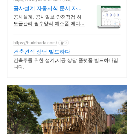
공사설계 자동서식 문서 자동
편집
공사설계, 공사일보 안전점검 하
도급관리 필수양식 예스폼 에디
터로 자동작성! 모바일에서도 가
능
https://buildhada.com/
광고
건축견적 상담 빌드하다
건축주를 위한 설계,시공 상담 플랫폼 빌드하다입
니다.