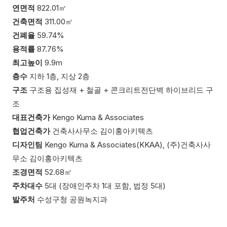
연면적
822.01㎡
건축면적
311.00㎡
건폐율
59.74%
용적률
87.76%
최고높이
9.9m
층수
지하 1층, 지상 2층
구조
구조용 집성재 + 철골 + 콘크리트전단벽 하이브리드 구
조
대표건축가
Kengo Kuma & Associates
협업건축가
건축사사무소 김이홍아키텍츠
디자인팀
Kengo Kuma & Associates(KKAA), (주)건축사사
무소 김이홍아키텍츠
조경면적
52.68㎡
주차대수
5대 (장애인주차 1대 포함, 법정 5대)
발주처
수성구청 공원녹지과