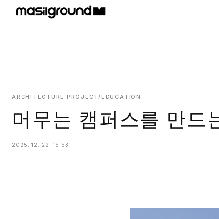
HOME
PROJECTS
INTERIORS
PLANS
ARCHITECTURE PROJECT/EDUCATION
머무는 캠퍼스를 만드는
INDEX
2025. 12. 22. 15:53
MASILWIDE