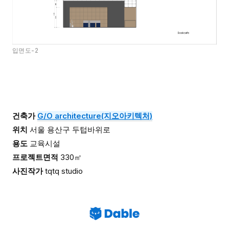
입면도-2
건축가
G/O architecture(지오아키텍처)
위치
서울 용산구 두텁바위로
용도
교육시설
프로젝트면적
330
㎡
사진작가
tqtq studio