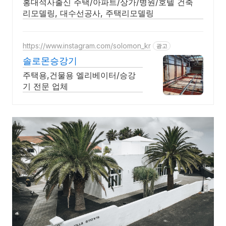
홍대석사출신 주택/아파트/상가/병원/호텔 건축
리모델링, 대수선공사, 주택리모델링
https://www.instagram.com/solomon_kr
광고
솔로몬승강기
주택용,건물용 엘리베이터/승강
기 전문 업체