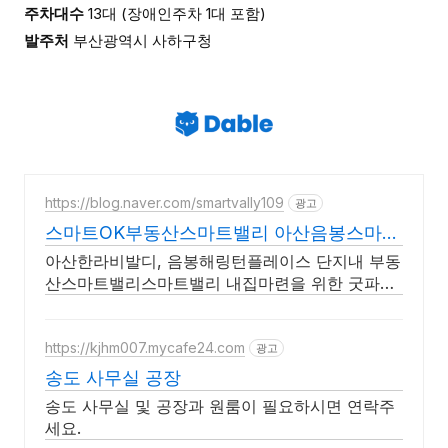
주차대수
13대 (장애인주차 1대 포함)
발주처
부산광역시 사하구청
https://blog.naver.com/smartvally109
광고
스마트OK부동산스마트밸리 아산음봉스마트
밸리 중개 전문
아산한라비발디, 음봉해링턴플레이스 단지내 부동
산스마트밸리스마트밸리 내집마련을 위한 굿파트
너. 일잘하는 부동산을 찾으신다면 스마트OK부동
산
https://kjhm007.mycafe24.com
광고
송도 사무실 공장
송도 사무실 및 공장과 원룸이 필요하시면 연락주
세요.