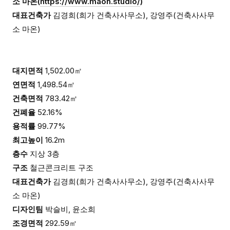
소 마온(
https://www.maon.studio/
)
대표건축가
김경희(희가 건축사사무소), 강영주(건축사사무
소 마온)
대지면적
1,502.00㎡
연면적
1,498.54㎡
건축면적
783.42㎡
건폐율
52.16%
용적률
99.77%
최고높이
16.2m
층수
지상 3층
구조
철근콘크리트 구조
대표건축가
김경희(희가 건축사사무소), 강영주(건축사사무
소 마온)
디자인팀
박슬비, 윤소희
조경면적
292.59㎡