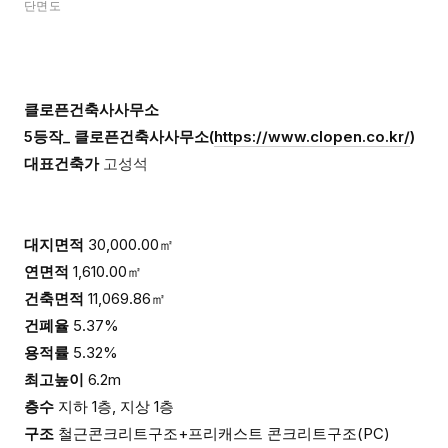
단면도
클로픈건축사사무소
5등작_ 클로픈건축사사무소(
https://www.clopen.co.kr/
)
대표건축가
고성석
대지면적
30,000.00㎡
연면적
1,610.00㎡
건축면적
11,069.86㎡
건폐율
5.37%
용적률
5.32%
최고높이
6.2m
층수
지하 1층, 지상 1층
구조
철근콘크리트구조+프리캐스트 콘크리트구조(PC)