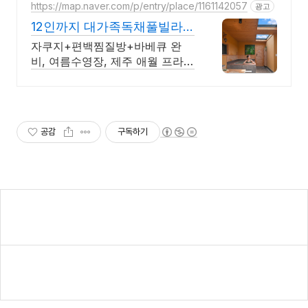
장포함, 핀란드식 사우나,200평
https://map.naver.com/p/entry/place/1161142057
광고
정원
12인까지 대가족독채풀빌라
완전독채 프라이빗 가족저택
자쿠지+편백찜질방+바베큐 완
비, 여름수영장, 제주 애월 프라이
빗 독채저택 12인 대가족도 각자
의 공간이 충분한 제주 애월 프라
이빗 독채 가족저택
공감
구독하기