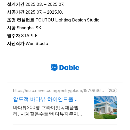
설계기간
2025.03. – 2025.07.
시공기간
2025.07. – 2025.10.
조명 컨설턴트
TOUTOU Lighting Design Studio
시공
Shanghai SK
발주자
STAPLE
사진작가
Wen Studio
https://map.naver.com/p/entry/place/19708468
광고
86
압도적 바다뷰 하이엔드풀빌
라 바다뷰 자쿠지 상시 무료
바다뷰200평 프라이빗독채풀빌
라, 사계절온수풀/바다뷰자쿠지/
사우나/200인치시네마 바다뷰 자
쿠지 상시 무료, 7-8월 한정 수영