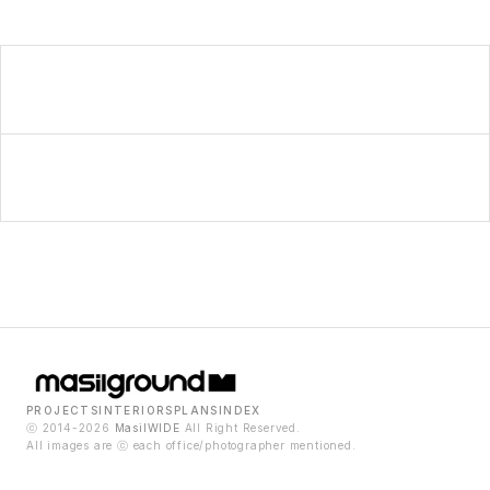
PROJECTS
INTERIORS
PLANS
INDEX
ⓒ 2014-2026
MasilWIDE
All Right Reserved.
All images are ⓒ each office/photographer mentioned.