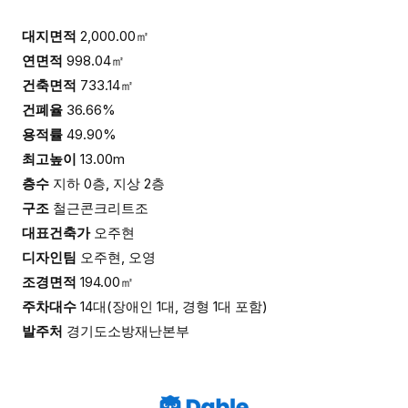
대지면적
2,000.00㎡
연면적
998.04㎡
건축면적
733.14㎡
건폐율
36.66%
용적률
49.90%
최고높이
13.00m
층수
지하 0층, 지상 2층
구조
철근콘크리트조
대표건축가
오주현
디자인팀
오주현, 오영
조경면적
194.00㎡
주차대수
14대(장애인 1대, 경형 1대 포함)
발주처
경기도소방재난본부