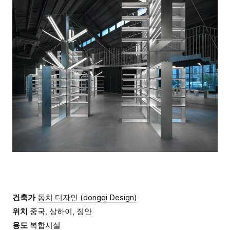
건축가
동치 디자인 (dongqi Design)
위치
중국, 상하이, 징안
용도
복합시설