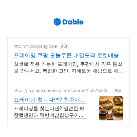
http://m.coupang.com
광고
프레이밍 쿠팡 오늘주문 내일도착 로켓배송
실생활 적용 가능한 프레이밍, 쿠팡에서 깊은 통찰
을 만나세요. 복잡한 고민, 지혜로운 해법으로 해
결! 자기계발 도서, 삶의 길을 찾으세요.
https://m.place.naver.com/restaurant/152783334
광고
8
프레이밍 찾는다면? 청주대표
냉면! 천하장사냉면!
프레이밍를 찾는다면? 얼큰한 해
장물냉면과 맥반석삼겹살구이가
있는 천하장사냉면으로