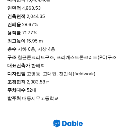
연면적
4,863.53
건축면적
2,044.35
건폐율
28.67%
용적률
71.77%
최고높이
15.95 m
층수
지하 0층, 지상 4층
구조
철근콘크리트구조, 프리캐스트콘크리트(PC)구조
대표건축가
한태희
디자인팀
고영동, 고대현, 전민석(fieldwork)
조경면적
2,383.58㎡
주차대수
52대
발주처
대동세무고등학교