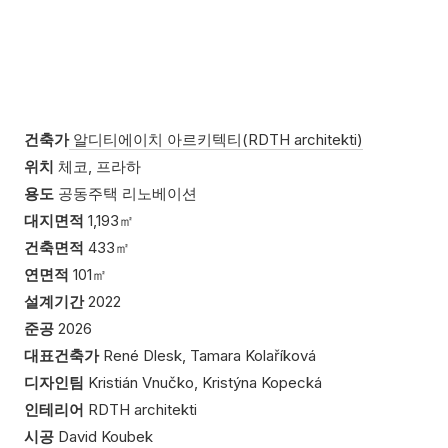
건축가
알디티에이치 아르키텍티(
RDTH architekti)
위치
체코, 프라하
용도
공동주택 리노베이션
대지면적
1,193㎡
건축면적
433㎡
연면적
10
1㎡
설계기간
2022
준공
2026
대표건축가
René Dlesk, Tamara Kolaříková
디자인팀
Kristián Vnučko, Kristýna Kopecká
인테리어
RDTH architekti
시공
David Koubek