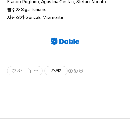
Franco Pugliano, Agustina Cestac, Stefani Nonato
발주자
Siga Turismo
사진작가
Gonzalo Viramonte
공감
구독하기