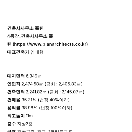
건축사사무소 플랜
4등작_건축사사무소 플
랜
(
https://www.planarchitects.co.kr
)
대표건축가
임태형
대지면적
6,349㎡
연면적
2,474.58㎡ (금회 : 2,405.83㎡)
건축면적
2,241.82㎡ (금회 : 2,145.07㎡)
건폐율
35.31% (법정 40%이하)
용적률
38.98% (법정 100%이하)
최고높이
11m
층수
지상2층
구조
철골구조, 철근콘크리트구조