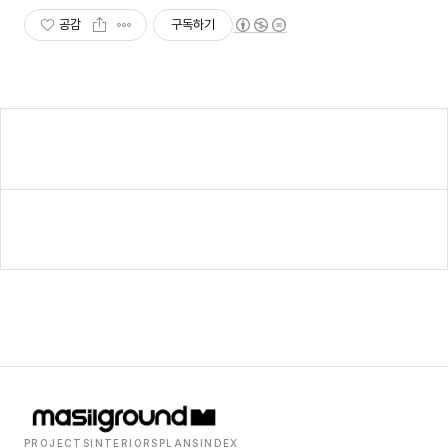
공감
구독하기
PROJECTS
INTERIORS
PLANS
INDEX