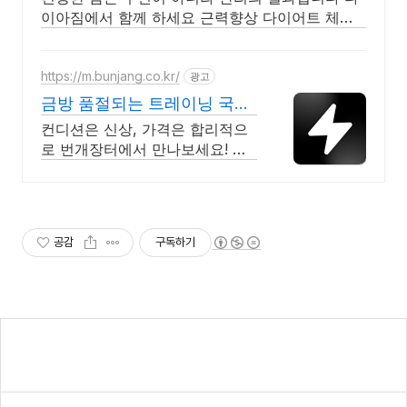
이아짐에서 함께 하세요 근력향상 다이어트 체형
교정 케어까지 개인맞춤형 전문 트레이닝을 경험
하세요
https://m.bunjang.co.kr/
광고
금방 품절되는 트레이닝 국내
최대 브랜드 중고거래
컨디션은 신상, 가격은 합리적으
로 번개장터에서 만나보세요! 전
국 각지에서 올라오는 전국구 최
다 상품 매일 10만 개 이상의 신
규 상품 업로드
공감
구독하기