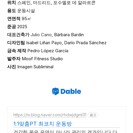
위치
스페인, 마드리드, 포수엘로 데 알라르콘
용도
운동시설
연면적
95㎡
준공
2025
대표건축가
Julio Cano,
Bárbara Bardin
디자인팀
Isabel Liñan Payo, Darío Prada Sánchez
금속 제작
Pedro López García
발주자
Moof Fitness Studio
사진
Imagen Subliminal
https://m.blog.naver.com/rhdwjdgml31
광고
1:1맞춤PT 최코치 운동방
건강한 몸은 우연이 아니라 관리의 결과입니다 다