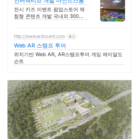
인터랙티브 개발 마인드스톰
전시 키즈 이벤트 팝업스토어 체
험형 콘텐츠 개발 국내외 300건
이상 제작 설치
http://www.ardocent.com
광고
Web AR 스탬프 투어
위치기반 Web AR, AR스탬프투어 게임 에이알도
슨트