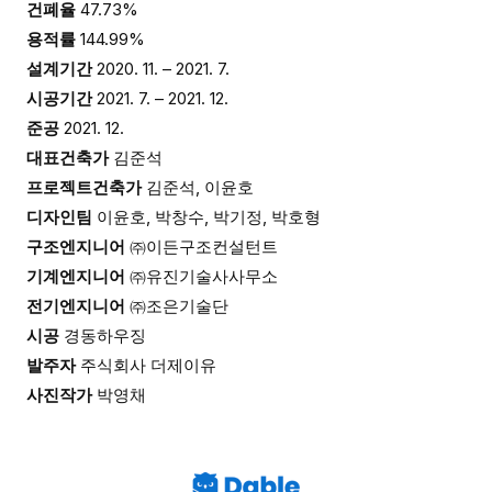
건폐율
47.73%
용적률
144.99%
설계기간
2020. 11. – 2021. 7.
시공기간
2021. 7. – 2021. 12.
준공
2021. 12.
대표건축가
김준석
프로젝트건축가
김준석, 이윤호
디자인팀
이윤호, 박창수, 박기정, 박호형
구조엔지니어
㈜이든구조컨설턴트
기계엔지니어
㈜유진기술사사무소
전기엔지니어
㈜조은기술단
시공
경동하우징
발주자
주식회사 더제이유
사진작가
박영채