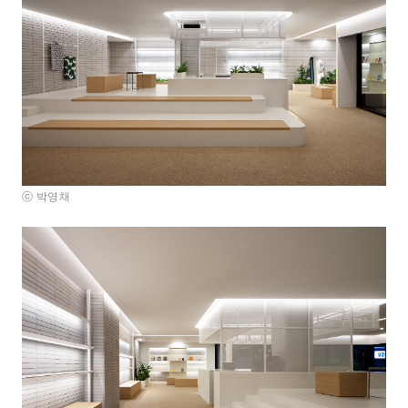
ⓒ 박영채