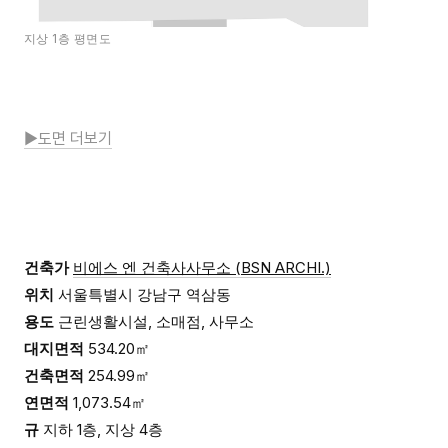
지상 1층 평면도
▶도면 더보기
건축가
비에스 엔 건축사사무소 (BSN ARCHI.)
위치
서울특별시 강남구 역삼동
용도
근린생활시설, 소매점, 사무소
대지면적
534.20㎡
건축면적
254.99㎡
연면적
1,073.54㎡
규
지하 1층, 지상 4층