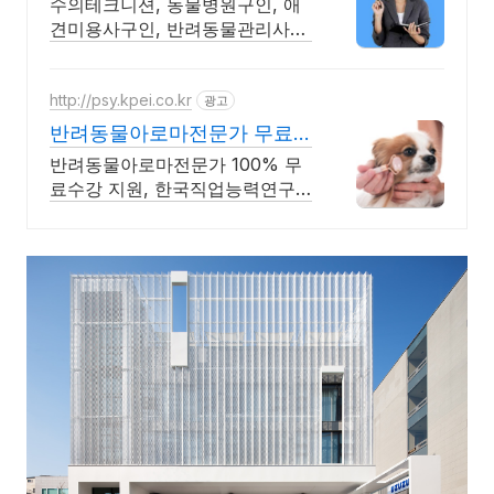
수의테크니션, 동물병원구인, 애
견미용사구인, 반려동물관리사취
업, 애견훈련사
http://psy.kpei.co.kr
광고
반려동물아로마전문가 무료
수강 1급, 2급 자격증 동시취
반려동물아로마전문가 100% 무
득
료수강 지원, 한국직업능력연구
원 정식등록된 자격증! 자격증 취
득 시 추가 무료수강