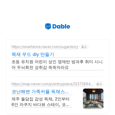
https://smartstore.naver.com/sugarstory
광고
목재 우드 diy 만들기
초등 유치원 어린이 성인 영재반 방과후 취미 시니
어 두뇌회전 성취감 쑥쑥자라요
https://map.naver.com/p/entry/place/123728645
광고
7
코난해변 가족커플 독채스테
이 월정리 근처 감성 독채 2채
제주 돌담집 감성 독채, 2인부터
6인 자쿠지 바다뷰 스테이, 코난
해변 바로 앞 자쿠지 무료, 고객리