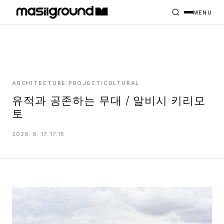
HOME
PROJECTS
MENU
INTERIORS
PLANS
INDEX
ARCHITECTURE PROJECT/CULTURAL
유적과 공존하는 무대 / 알비시 키리모
토
MASILWIDE
2026. 6. 17. 17:15