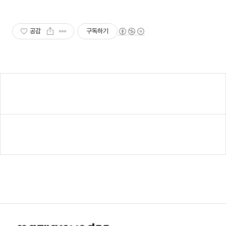
뷰 283개 검증된 숙소, 바다뷰 독
채, 연박할인
공감
구독하기