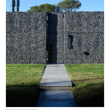
ⓒGonzalo Viramonte