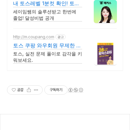
내 토스레벨 1분컷 확인! 토스
자료집도 무료다
세이임쌤의 솔루션받고 한번에
졸업! 달성비법 공개
http://m.coupang.com
광고
토스 쿠팡 와우회원 무제한 무
료배송
토스, 실전 문제 풀이로 감각을 키
워보세요.
공감
구독하기