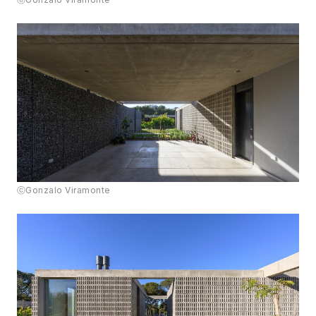
ⓒGonzalo Viramonte