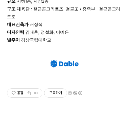
규모
지하1층, 지상2층
구조
체육관 : 철근콘크리트조, 철골조 / 증축부 : 철근콘크리
트조
대표건축가
서정석
디자인팀
김대훈, 정설화, 이예은
발주처
경상국립대학교
공감
구독하기