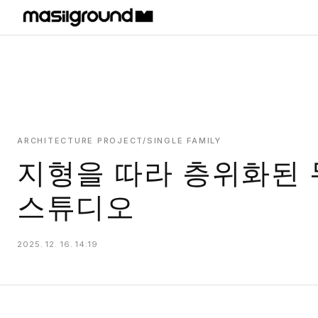
HOME
PROJECTS
INTERIORS
PLANS
ARCHITECTURE PROJECT/SINGLE FAMILY
지형을 따라 층위화된 
INDEX
스튜디오
2025. 12. 16. 14:19
MASILWIDE