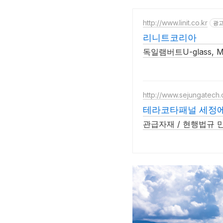
http://www.linit.co.kr
광
리니트코리아
독일램버트U-glass, Mi
http://www.sejungatech
테라코타패널 세정
관급자재 / 현행법규 