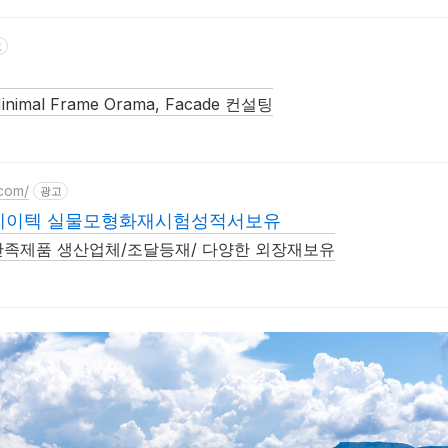
고
nimal Frame Orama, Facade 컨설팅
.com/
광고
에이텍 실물모형화재시험성적서보유
만족제품 생산업체/조달등재/ 다양한 외장재보유