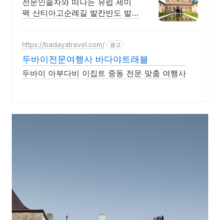
전문인솔자와 떠나는 유럽 세미
팩 산티아고순례길 발칸반도 발
틱북유럽 지중해지역 유럽을 손
안에! 발칸반도 북유럽 지중해 남
부유럽 동유럽 세미팩제공
https://badayatravel.com/
광고
두바이전문여행사 바다야트래블
두바이 아부다비 이집트 중동 전문 맞춤 여행사