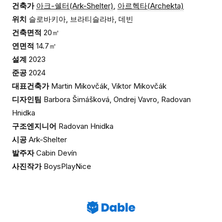
건축가
아크-쉘터(Ark-Shelter)
,
아르헥타(Archekta)
위치
슬로바키아, 브라티슬라바, 데빈
건축면적
20㎡
연면적
14.7㎡
설계
2023
준공
2024
대표건축가
Martin Mikovčák, Viktor Mikovčák
디자인팀
Barbora Šimášková, Ondrej Vavro, Radovan
Hnidka
구조엔지니어
Radovan Hnidka
시공
Ark-Shelter
발주자
Cabin Devín
사진작가
BoysPlayNice