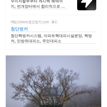
무이자할부부터 캐시백 혜택까
지, 번개장터에서 합리적으로 중
고거래 하세요 전국 각지에서 올
라오는 전국구 최다 상품 매일 10
만 개 이상의 신규 상품 업로드
http://www.첨단벙커.com
광고
첨단벙커
첨단핵벙커시스템, 아파트핵대피시설분양, 핵벙
커, 민방위대피소, 주민대피소