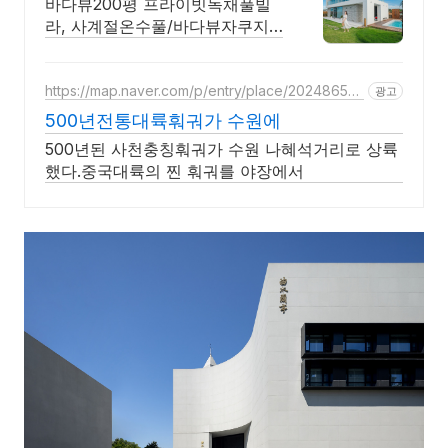
바다뷰200평 프라이빗독채풀빌
라, 사계절온수풀/바다뷰자쿠지/
사우나/200인치시네마 바다뷰 자
쿠지 상시 무료, 7-8월 한정 수영
장포함, 핀란드식 사우나,200평
https://map.naver.com/p/entry/place/20248656
광고
49
정원
500년전통대륙훠궈가 수원에
500년된 사천충칭훠궈가 수원 나혜석거리로 상륙
했다.중국대륙의 찐 훠궈를 야장에서