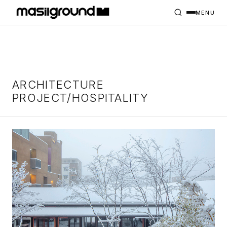
HOME
PROJECTS
MENU
INTERIORS
PLANS
INDEX
ARCHITECTURE
PROJECT/HOSPITALITY
MASILWIDE