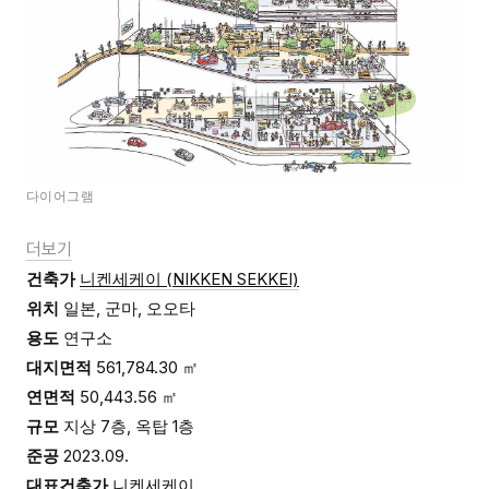
다이어그램
더보기
건축가
니켄세케이 (
NIKKEN SEKKEI)
위치
일본, 군마, 오오타
용도
연구소
대지면적
561,784.30 ㎡
연면적
50,443.56 ㎡
규모
지상 7층, 옥탑 1층
준공
2023.09.
대표건축가
니켄세케이