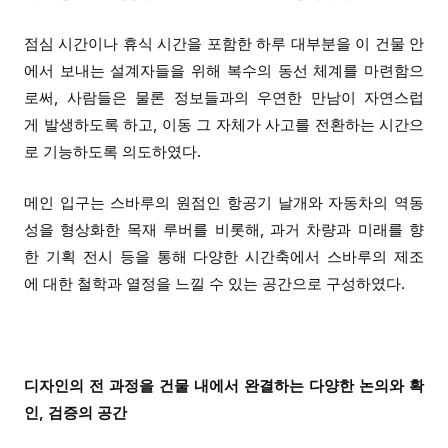
점심
시간이나 휴식 시간을 포함
한
하루 대부분을 이 건물
안
에서 보내는 설계자들을 위해 복수의 동선 체계를 마련함으
로써
,
사람
들은 물론
정보
들과
의 우연한 만남이 자연스럽
게 발생하도록 하고, 이동 그 자체가 사고를 전환하는 시간으
로 기능하도록 의도하였다.
메인 입구
는
스바루
의 원점인 항공기 날개와 자동차의 역동
성을 형상화한 목재 루버를 비롯해, 과거 차량과 미래를 향
한 기획 전시 등을 통해 다양한 시간축에서
스바루
의 제조
에 대한 철학과 열정을 느낄 수 있는 공간
으로
구성하였다.
디자인
의 전
과정을
건물
내에서
완결하는
다양한
논의
와
확
인
,
검증의
공간