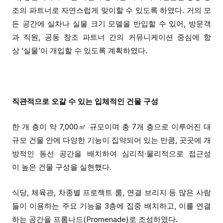
조의
파트너로 자연스럽게 맞이할 수 있도록 하였다.
거의 모
든 공간에
실차나 실물 크기 모델을 반입할 수 있어, 방문객
과
직원
,
공
동
창
조
파트너 간의 커뮤니케이션 중심에 항
상 ‘
실
물’이 개입할 수 있도록 계획
하였
다.
직관적으로 오갈 수 있는 입체적인 건물 구성
한 개 층이
약 7,000㎡
규모이며 총
7개 층으로 이루어진 대
규모 건물 안에 다양한 기능이 집약되어 있는 만큼, 곳곳에 개
방적인 동선 공간을 배치하여 심리적·물리적으로 접근성
이 높은 건물 구성을 실현했다.
식당,
체육관
, 차종별 프로젝트 룸, 연결 브리지 등 많은 사람
들이 이용하는 주요 기능을 3층에 집중 배치하고, 이를
연결
하는
공간을
프롬나드
(
P
romenade)로 조성하였다.