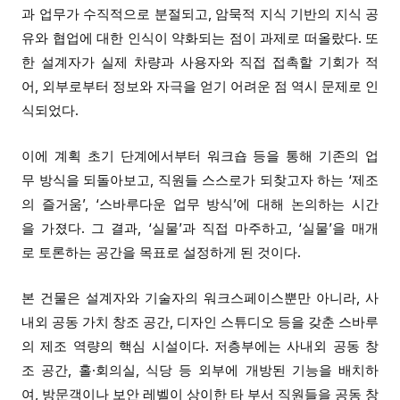
과 업무가 수직적으로 분절되고, 암묵
적
지
식
기반의 지식 공
유와 협업에 대한 인식이 약화되는 점이 과제로 떠올랐다. 또
한 설계자가 실제
차량과
사용자와 직접 접촉할 기회가 적
어, 외부로부터 정보와 자극을 얻기 어려운 점 역시 문제로 인
식되었다.
이에 계획 초기 단계에서
부터
워크숍 등을 통해 기존의 업
무 방식을 되돌아보고, 직원
들
스스로가 되찾고자 하는 ‘제조
의 즐거움’, ‘
스바루
다운
업무
방식’에 대해 논의하
는 시간
을 가졌다
. 그 결과, ‘
실물
’과 직접 마주하고, ‘
실
물’을 매개
로 토론하는 공간을 목표로 설정하게
된 것이다
.
본 건물은 설계자와 기술자의 워크스페이스뿐만 아니라, 사
내외 공
동 가치 창조
공간, 디자인 스튜디오 등을 갖춘
스바루
의 제조 역량의 핵심 시설이다. 저층부에는 사내외 공
동 창
조
공간, 홀·회의실, 식당 등 외부에 개방된 기능을 배치하
여, 방문객이나 보안 레벨이
상이한
타 부서 직원들을 공
동
창