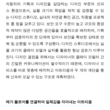
자동차의
기획
과
디자인을
담당하는
디자인
부문의
오피
스
환경으로서
,
실물
크기의
목업을
제작
및
검증할
수
있
는
디자인
스튜디오
,
실내외
자연광
확인
공간
,
차종별
프로젝
트
룸
등을
갖추고
있다
.
보안
요구
수준이
높고
규모
와
환경
적
제약이
많은
다양한
공간들을
효율적으로
배치하여
,
기획
부터
검증까지의
전 단계에 있어서
보안을
확보한
상태로
반
복
및
순환할
수
있도록 구성했다
.
디자인
스튜디오에서는
실
물
크기의
클레이
모델과
실차를
활용한
형상
검토가
이루어
진다
.
디자인
결정을
위해서는
디자이너와
클레이
모델러
간
의
긴밀한
커뮤니케이션이
필수적이기
때문에
,
디자이너
오
피스를
바로
윗층에
배치하고
아트리움과
두
개의
계단을
통
해
신속히
오갈
수
있는
구조로
계획하였다
.
메가 플로어를 연결
하여
일체감을
자아내는
아트리움