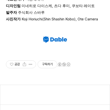
디자인팀
미네히로 다이스케,
츠다 후미,
쿠보타 레이토
발주자
주식회사 스바루
사진작가
Koji Horiuchi(Shin Shashin Kobo),
O
te
C
amera
공감
구독하기