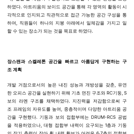
하였다. 아트리움의 보이드 공간을 통해 각 영역의 활동이 시
각적으로 인지되
고
직관적으로 접근 가능한 공간 구성
을 통
하여
, 직원들이 하나의 지붕 아래에서 일체감을 가지고 일
할 수 있는 장소가 되는 것을 목표로 하였다.
장스팬
과
스켈레톤 공간을 빠르고 아름답게 구현하는 구
조 계획
개발 거점으로서의 높은 내진 성능과 개방성을 갖춘, 유연
한 오피스 공간을 실현하기 위해 기초 면진 구조와 RC기둥
,
S
보의 라멘 구조를 채택하였다. 지진력을 저감함으로써 구
조 프레임의 자유도를 높여, 중층적이며 다양한 아트리움 공
간을 구현
했다
. 기둥
과
보
의
접합부에는 DRUM-RCS 공법
을 적용하였으나, 대형 접합부 내력이 요구되는 1층
과
기둥
의 장기 축력이 작아 휨 내력 확보가 어려운 6·7층의 접합부