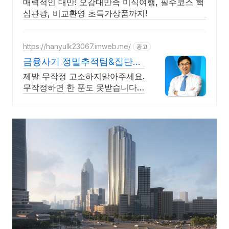
매력적인 대만! 오감대만족 미식여행, 필수코스 핵
심관광, 비교환영 초특가상품까지!
https://hanyulk23067.imweb.me/
광고
금융사기 정밀추적팀&집단대
응 전액승소(3억7천) 사례보
제발 무작정 고소하지말아주세요.
유
무작정하면 한 푼도 못받습니다.
(법무법인 한율)