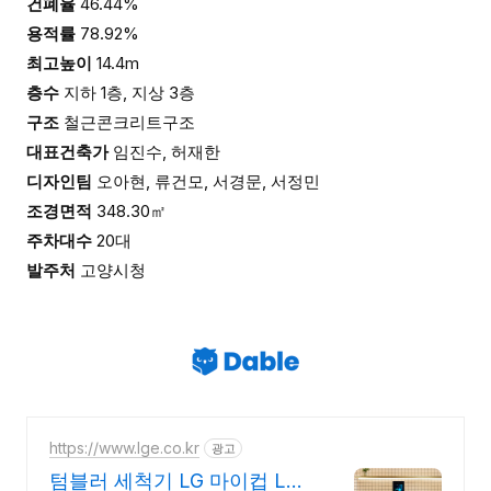
건폐율
46.44%
용적률
78.92%
최고높이
14.4m
층수
지하 1층, 지상 3층
구조
철근콘크리트구조
대표건축가
임진수, 허재한
디자인팀
오아현, 류건모, 서경문, 서정민
조경면적
348.30㎡
주차대수
20대
발주처
고양시청
https://www.lge.co.kr
광고
텀블러 세척기 LG 마이컵 LG