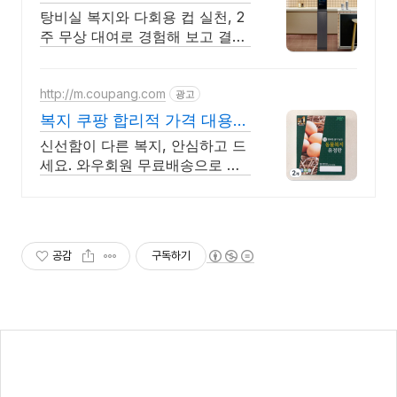
마이컵 무상대여신청
탕비실 복지와 다회용 컵 실천, 2
주 무상 대여로 경험해 보고 결정
하세요!
http://m.coupang.com
광고
복지 쿠팡 합리적 가격 대용량
계란
신선함이 다른 복지, 안심하고 드
세요. 와우회원 무료배송으로 만
나보세요. 퍽퍽함 없이 쫄깃한 구
운계란, 와우회원은 30일 내 무료
반품으로!
공감
구독하기