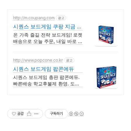
http://m.coupang.com
광고
시퀀스 보드게임 쿠팡 지금 바
로 시작하세요
온 가족 즐길 전략 보드게임! 로켓
배송으로 오늘 주문, 내일 바로 시
작! 지루할 틈 없는 몰입감! 친구
가족 생일 선물로도 탁월한 선택!
http://www.popcone.co.kr
광고
시퀀스 보드게임 팝콘에듀
시퀀스 보드게임 총판 팝콘에듀.
빠른배송 학교후불제 환영. 도매
가능
공감
구독하기