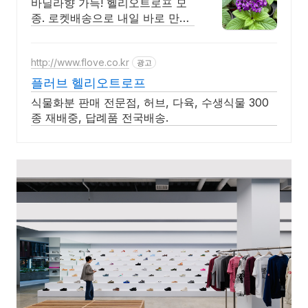
바닐라향 가득! 헬리오트로프 모
종. 로켓배송으로 내일 바로 만나
세요! 와우회원 무료배송, 30일
반품. 싱그러운 허브 식물을 쿠팡
에서!
http://www.flove.co.kr
광고
플러브 헬리오트로프
식물화분 판매 전문점, 허브, 다육, 수생식물 300
종 재배중, 답례품 전국배송.