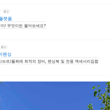
r
광고
칭플랫폼
미! 무엇이든 물어보세요?
광고
이펜싱
/사브르/플뢰레 최적의 장비, 펜싱복 및 전용 액세서리집합