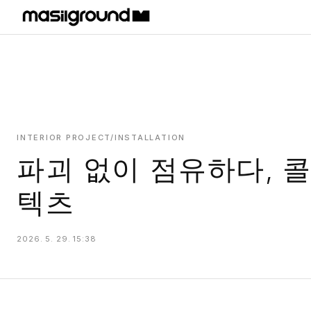
HOME
PROJECTS
INTERIORS
PLANS
INTERIOR PROJECT/INSTALLATION
파괴 없이 점유하다, 
INDEX
텍츠
2026. 5. 29. 15:38
MASILWIDE