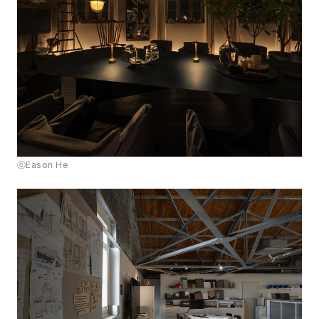
ⓒEason He