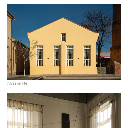
ⓒEason He