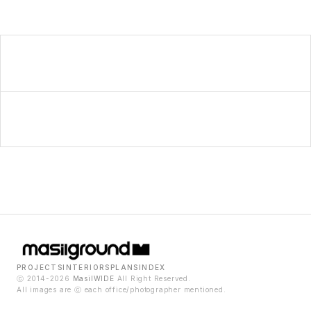
PROJECTS
INTERIORS
PLANS
INDEX
ⓒ 2014-2026
MasilWIDE
All Right Reserved.
All images are ⓒ each office/photographer mentioned.