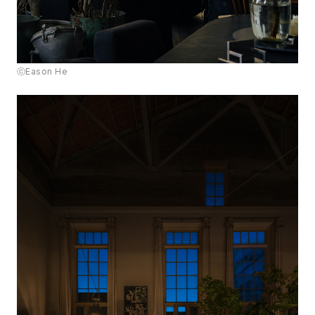
ⓒEason He