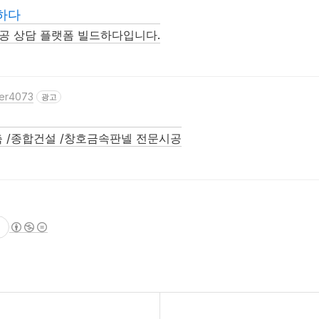
하다
공 상담 플랫폼 빌드하다입니다.
ser4073
광고
축 /종합건설 /창호금속판넬 전문시공