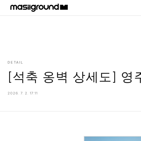
HOME
PROJECTS
INTERIORS
PLANS
DETAIL
[석축 옹벽 상세도] 영
INDEX
2026. 7. 2. 17:11
MASILWIDE