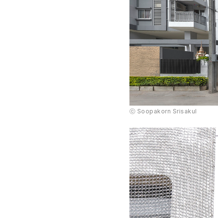
ⓒ Soopakorn Srisakul