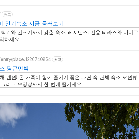
/
광고
비 인기숙소 지금 둘러보기
세탁기와 건조기까지 갖춘 숙소. 레지던스. 전용 테라스와 바비큐
약하세요.
p/entry/place/1226740854
광고
숙소 당근민박
채 펜션! 온 가족이 함께 즐기기 좋은 자연 속 단체 숙소 오션뷰
 그리고 수영장까지 한 번에 즐기세요