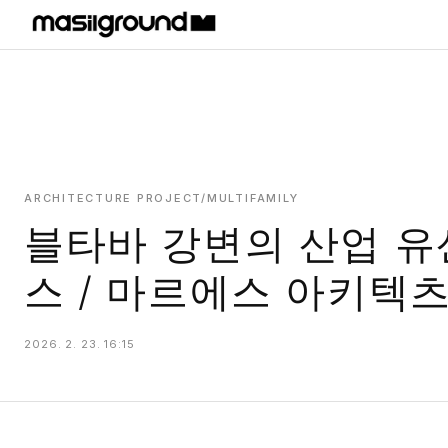
HOME
PROJECTS
INTERIORS
PLANS
ARCHITECTURE PROJECT/MULTIFAMILY
블타바 강변의 산업 유
INDEX
스 / 마르에스 아키텍
2026. 2. 23. 16:15
MASILWIDE