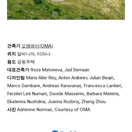
건축가
오엠에이(OMA)
위치
알바니아, 티라나
용도
공동주택
대표건축가
Roza Matveeva, Jad Semaan
디자인팀
Maria Aller Rey, Anton Anikeev, Julian Beqiri,
Marco Gambare, Andreas Karavanas, Francesca Lantieri,
Ferzilet Leti Numani, Davide Masserini, Barbara Materia,
Ekaterina Nuzhdina, Joanna Rozbroj, Zheng Zhou
사진
Adrienne Norman, Courtesy of OMA