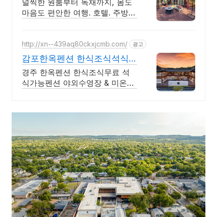
널찍한 원룸부터 독채까지, 몸도
마음도 편안한 여행. 호텔. 주방,
수영장, 자쿠지, 아기 침대. 필요
한 모든 게 갖춰진 숙소를 예약하
세요.
http://xn--439aq80ckxjcmb.com/
광고
감포한옥펜션 한식조식석식
펜션 실내 석식 바베큐세트
경주 한옥펜션 한식조식무료 석
식가능펜션 야외수영장 & 미온수
풀 32도 상시유지 10첩 한식조식
무료와 석식 삼겹살한상 등 편의
시설을 갖춘 감포한옥펜션 입니
다.