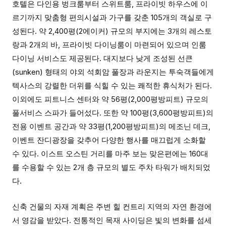
호텔은 다인용 벙크룸부터 스위트룸, 프라이빗 하우스에 이
르기까지 맞춤형 편의시설과 가구를 갖춘 105개의 객실로 구
성된다. 약 2,400평(2에이커) 규모의 부지에는 3개의 레스토
랑과 2개의 바, 프라이빗 다이닝룸이 마련되어 있으며 인룸
다이닝 서비스도 제공된다. 대지보다 낮게 조성된 선큰
(sunken) 형태의 야외 석회암 풀장과 라운지는 투숙객들에게
텍사스의 강렬한 더위를 식힐 수 있는 쾌적한 휴식처가 된다.
이외에도 피트니스 센터와 약 56평(2,000평방피트) 규모의
풀서비스 스파가 들어섰다. 또한 약 100평(3,600평방피트)의
전용 이벤트 공간과 약 33평(1,200평방피트)의 메조닌 데크,
이벤트 잔디광장을 갖추어 다양한 행사를 매끄럽게 소화할
수 있다. 이스트 오스틴 거리를 마주 보는 맞은편에는 160대
를 수용할 수 있는 2개 층 규모의 별도 주차 타워가 배치되었
다.
신축 건물의 자재 계획은 주변 힐 컨트리 지역의 자연 환경에
서 영감을 받았다. 전통적인 목재 사이딩은 빛의 변화를 섬세