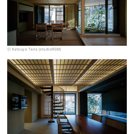
ⓒ Katsuya Taira (studioREM)