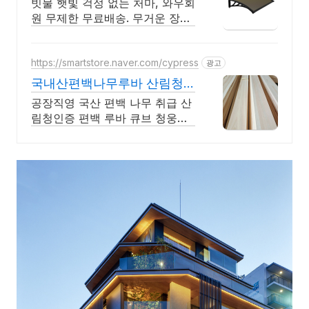
빗물 햇빛 걱정 없는 처마, 와우회
원 무제한 무료배송. 무거운 장비
대신 가볍고 쉬운 천막으로 여유
로운 야외활동을 즐겨보세요.
https://smartstore.naver.com/cypress
광고
국내산편백나무루바 산림청
인증
공장직영 국산 편백 나무 취급 산
림청인증 편백 루바 큐브 청웅편
백에서 믿고 쓰세요