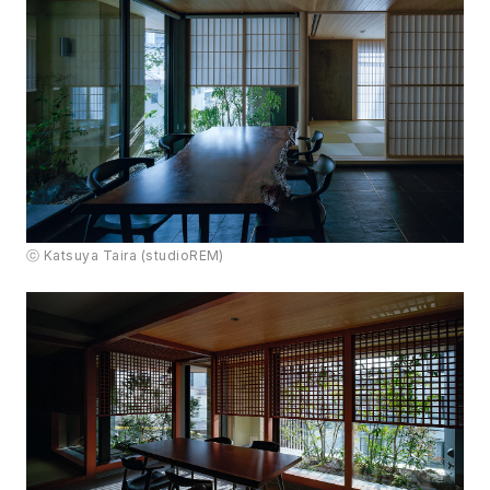
ⓒ Katsuya Taira (studioREM)