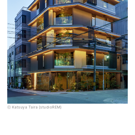
ⓒ Katsuya Taira (studioREM)