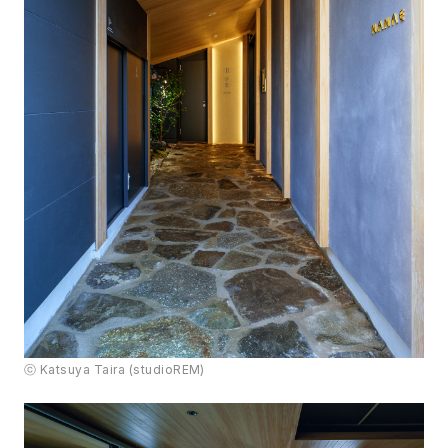
ⓒ Katsuya Taira (studioREM)