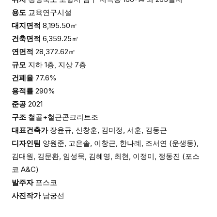
용도
교육연구시설
대지면적
8,195.50㎡
건축면적
6,359.25㎡
연면적
28,372.62㎡
규모
지하 1층, 지상 7층
건폐율
77.6%
용적률
290%
준공
2021
구조
철골+철근콘크리트조
대표건축가
장윤규, 신창훈, 김미정, 서훈, 김동근
디자인팀
양원준, 고은솔, 이창근, 한나례, 조서연 (운생동),
김대원, 김문환, 임성묵, 김혜영, 최현, 이정미, 정동진 (포스
코 A&C)
발주자
포스코
사진작가
남궁선