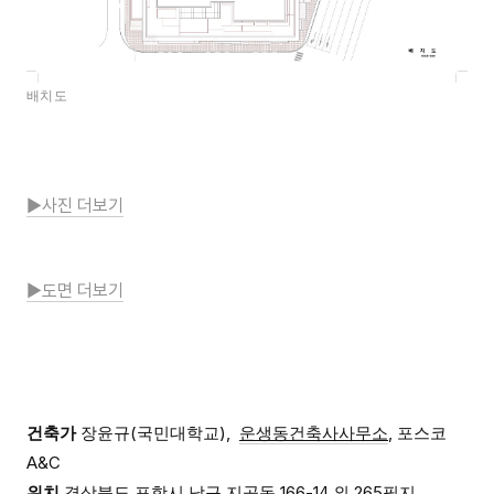
배치도
▶사진 더보기
▶도면 더보기
건축가
장윤규(국민대학교),
운생동건축사사무소
, 포스코
A&C
위치
경상북도 포항시 남구 지곡동 166-14 외 265필지