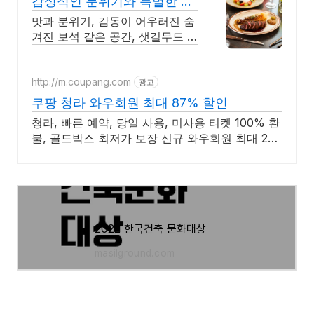
감성적인 분위기와 특별한 맛
데이트를 위한 특별한 공간
맛과 분위기, 감동이 어우러진 숨
겨진 보석 같은 공간, 샛길무드 성
신여대점 예상치 못한 감동을 선
사하는 성신여대 양식 맛집
http://m.coupang.com
광고
쿠팡 청라 와우회원 최대 87% 할인
청라, 빠른 예약, 당일 사용, 미사용 티켓 100% 환
불, 골드박스 최저가 보장 신규 와우회원 최대 2만
3천원 쿠폰팩+5% 추가적립 혜택! 여행도 이제 쿠
팡에서!
2022 한국건축 문화대상
masilground.com