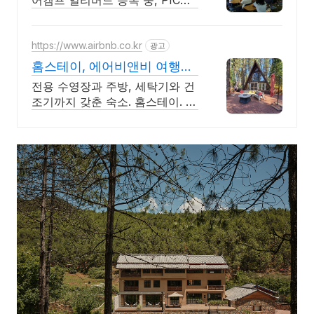
어캠프 얼리버드 등록 중, PIC숙
박 액티비티 캠프
https://www.airbnb.co.kr
광고
홈스테이, 에어비앤비 여행지
에서도 우리집처럼
전용 수영장과 주방, 세탁기와 건
조기까지 갖춘 숙소. 홈스테이. 전
용 테라스와 바비큐 그릴이 제공
되는 숙소를 예약하세요.